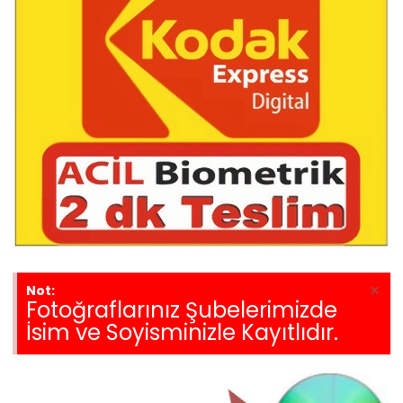
×
Not:
Fotoğraflarınız Şubelerimizde
İsim ve Soyisminizle Kayıtlıdır.