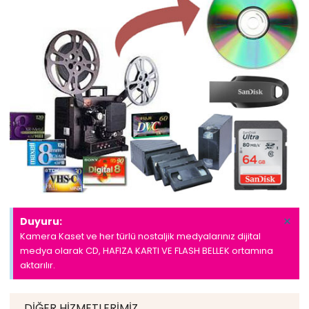
×
Duyuru:
Kamera Kaset ve her türlü nostaljik medyalarınız dijital
medya olarak CD, HAFIZA KARTI VE FLASH BELLEK ortamına
aktarılır.
DIĞER HIZMETLERIMIZ