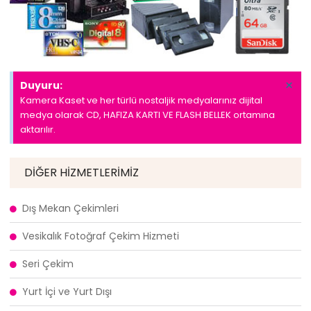
×
Duyuru:
Kamera Kaset ve her türlü nostaljik medyalarınız dijital
medya olarak CD, HAFIZA KARTI VE FLASH BELLEK ortamına
aktarılır.
DIĞER HIZMETLERIMIZ
Dış Mekan Çekimleri
Vesikalık Fotoğraf Çekim Hizmeti
Seri Çekim
Yurt İçi ve Yurt Dışı