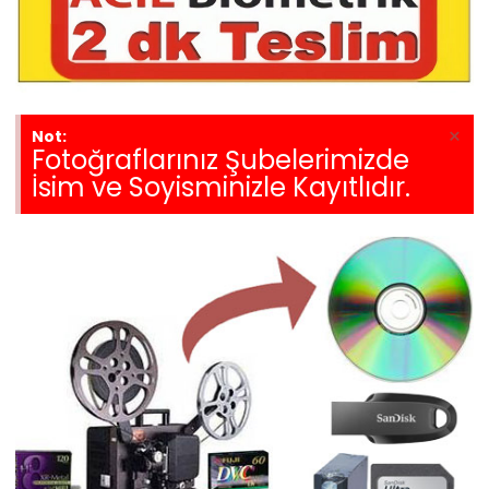
×
Not:
Fotoğraflarınız Şubelerimizde
İsim ve Soyisminizle Kayıtlıdır.