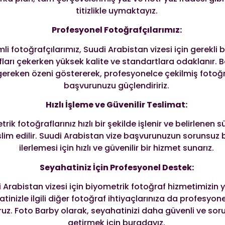
titizlikle uymaktayız.
Profesyonel Fotoğrafçılarımız:
li fotoğrafçılarımız, Suudi Arabistan vizesi için gerekli 
fları çekerken yüksek kalite ve standartlara odaklanır. 
 gereken özeni göstererek, profesyonelce çekilmiş fotoğr
başvurunuzu güçlendiririz.
Hızlı İşleme ve Güvenilir Teslimat:
rik fotoğraflarınız hızlı bir şekilde işlenir ve belirlenen s
slim edilir. Suudi Arabistan vize başvurunuzun sorunsuz b
ilerlemesi için hızlı ve güvenilir bir hizmet sunarız.
Seyahatiniz İçin Profesyonel Destek:
 Arabistan vizesi için biyometrik fotoğraf hizmetimizin y
tinizle ilgili diğer fotoğraf ihtiyaçlarınıza da profesyon
ruz. Foto Barby olarak, seyahatinizi daha güvenli ve sor
getirmek için buradayız.