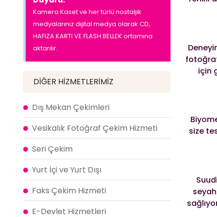
Kamera Kaset ve her türlü nostaljik
medyalarınız dijital medya olarak CD,
HAFIZA KARTI VE FLASH BELLEK ortamına
Deneyim
aktarılır.
fotoğra
için
DIĞER HIZMETLERIMIZ
Dış Mekan Çekimleri
Biyomet
Vesikalık Fotoğraf Çekim Hizmeti
size te
Seri Çekim
Yurt İçi ve Yurt Dışı
Suudi
Faks Çekim Hizmeti
seyaha
sağlıyo
E-Devlet Hizmetleri