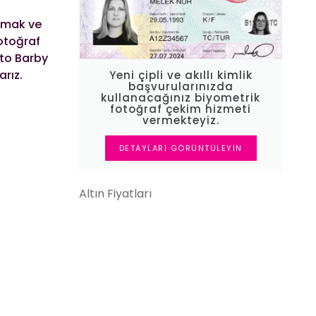
olmak ve
otoğraf
Foto Barby
rız.
Yeni çipli ve akıllı kimlik
başvurularınızda
kullanacağınız biyometrik
fotoğraf çekim hizmeti
vermekteyiz.
DETAYLARI GÖRÜNTÜLEYIN
Altın Fiyatları