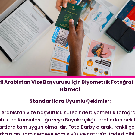
i Arabistan Vize Başvurusu İçin Biyometrik Fotoğra
Hizmeti
Standartlara Uyumlu Çekimler:
 Arabistan vize başvurusu sürecinde biyometrik fotoğra
bistan Konsolosluğu veya Büyükelçiliği tarafından beli
rtlara tam uygun olmalıdır. Foto Barby olarak, renkli çe
arka plan, tam çerçevelenmiş yüz ve nötr yüz ifadesi gibi 