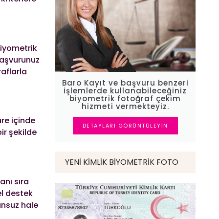
biyometrik
Başvurunuz
aflarla
Baro Kayıt ve başvuru benzeri
işlemlerde kullanabileceğiniz
biyometrik fotoğraf çekim
hizmeti vermekteyiz.
üre içinde
DETAYLARI GÖRÜNTÜLEYIN
ir şekilde
YENI KIMLIK BIYOMETRIK FOTO
anı sıra
el destek
unsuz hale