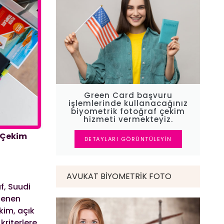
Green Card başvuru
işlemlerinde kullanacağınız
biyometrik fotoğraf çekim
hizmeti vermekteyiz.
f Çekim
DETAYLARI GÖRÜNTÜLEYIN
AVUKAT BIYOMETRIK FOTO
f, Suudi
rlenen
kim, açık
kriterlere