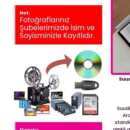
×
Not:
Fotoğraflarınız
Şubelerimizde İsim ve
Soyisminizle Kayıtlıdır.
Suud
Suudi
Ara
standa
×
renkli 
Duyuru: