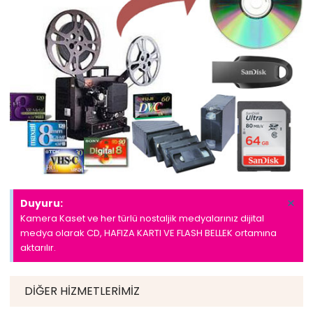
×
Duyuru:
Kamera Kaset ve her türlü nostaljik medyalarınız dijital
medya olarak CD, HAFIZA KARTI VE FLASH BELLEK ortamına
aktarılır.
DIĞER HIZMETLERIMIZ