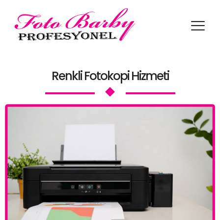
Biyometrik Şablon Örnekleri
Ülkelerin Biyometrik Foto
Renkli Fotokopi Hizmeti