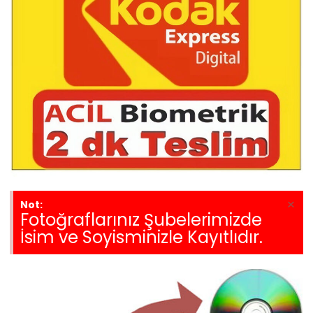
×
Not:
Fotoğraflarınız Şubelerimizde
İsim ve Soyisminizle Kayıtlıdır.