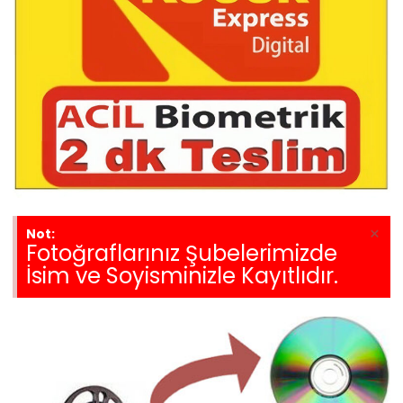
×
Not:
Fotoğraflarınız Şubelerimizde
İsim ve Soyisminizle Kayıtlıdır.