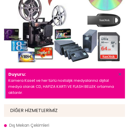
×
Duyuru:
Kamera Kaset ve her türlü nostaljik medyalarınız dijital
medya olarak CD, HAFIZA KARTI VE FLASH BELLEK ortamına
aktarılır.
DIĞER HIZMETLERIMIZ
Dış Mekan Çekimleri