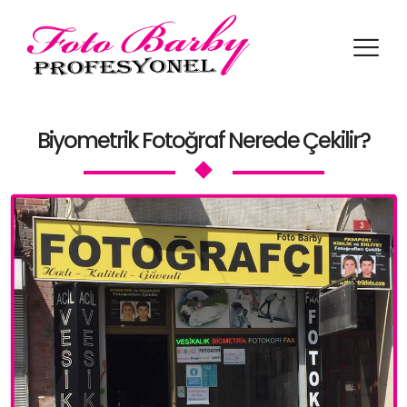
Biyometrik Şablon Örnekleri
Ülkelerin Biyometrik Foto
Biyometrik Fotoğraf Nerede Çekilir?