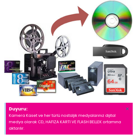
×
Duyuru:
Kamera Kaset ve her türlü nostaljik medyalarınız dijital
medya olarak CD, HAFIZA KARTI VE FLASH BELLEK ortamına
aktarılır.