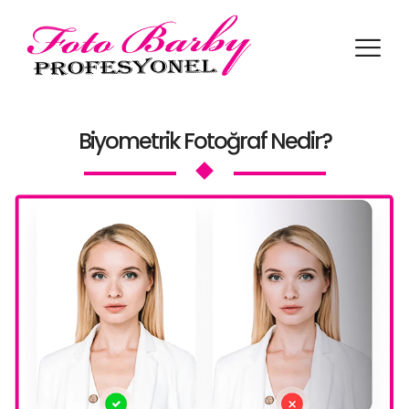
Biyometrik Şablon Örnekleri
Ülkelerin Biyometrik Foto
Biyometrik Fotoğraf Nedir?