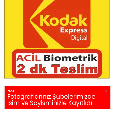
×
Not:
Fotoğraflarınız Şubelerimizde
İsim ve Soyisminizle Kayıtlıdır.